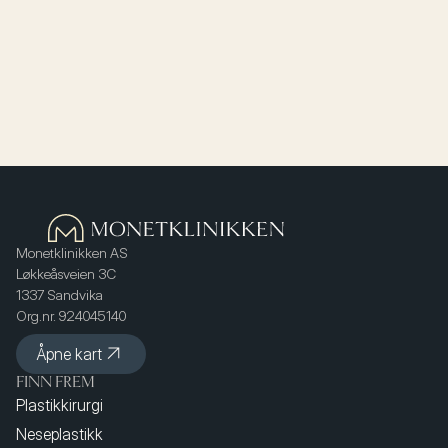
Monetklinikken AS
Løkkeåsveien 3C
1337 Sandvika
Org.nr. 924045140
Åpne kart
FINN FREM
Plastikkirurgi
Neseplastikk